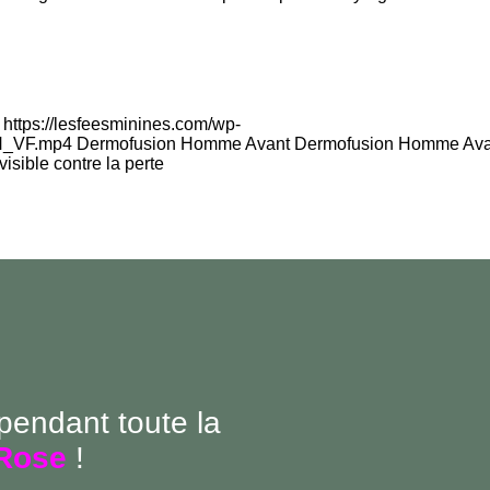
 https://lesfeesminines.com/wp-
VF.mp4 Dermofusion Homme Avant Dermofusion Homme Ava
sible contre la perte
 pendant toute la
Rose
!