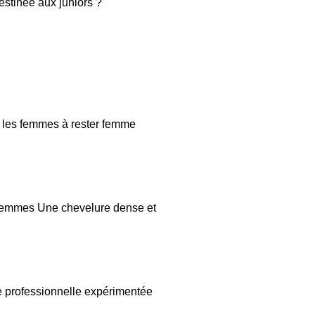
estinée aux juniors ?
r les femmes à rester femme
s femmes Une chevelure dense et
e professionnelle expérimentée