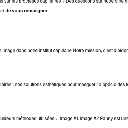
s sur les prothèses capillaires ? Des questions sur notre offre d
sir de vous renseigner.
mage dans notre institut capillaire Notre mission, c’est d’aide
aires : nos solutions esthétiques pour masquer l’alopécie de
plusieurs méthodes utilisées… Image #1 Image #2 Fanny est un