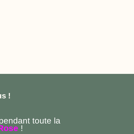
s !
 pendant toute la
Rose
!