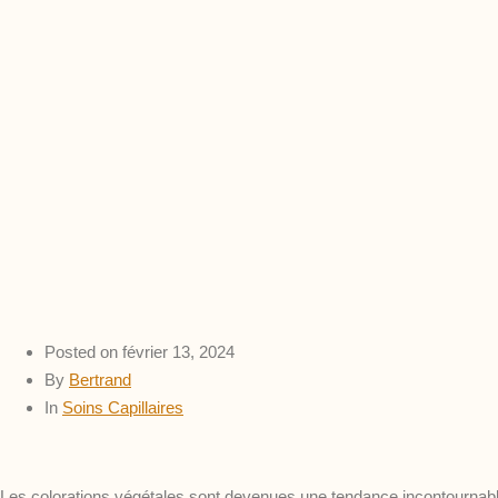
Posted on
février 13, 2024
By
Bertrand
In
Soins Capillaires
Les colorations végétales sont devenues une tendance incontournab