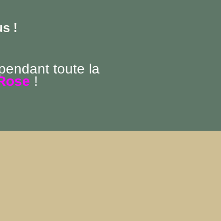
s !
 pendant toute la
Rose
!